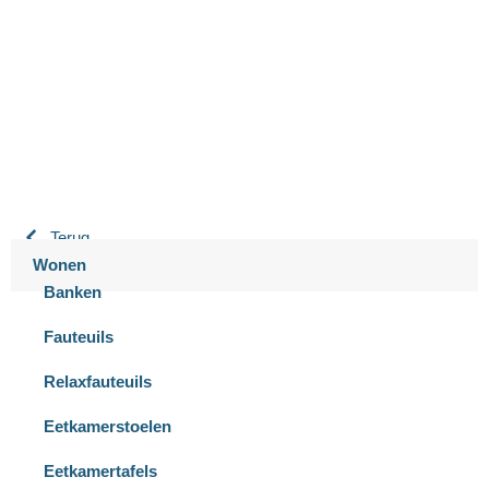
Bastiaansen Wonen
9.3 / 10
900+ beoordelingen
Terug
Wonen
Banken
Fauteuils
Relaxfauteuils
Eetkamerstoelen
Eetkamertafels