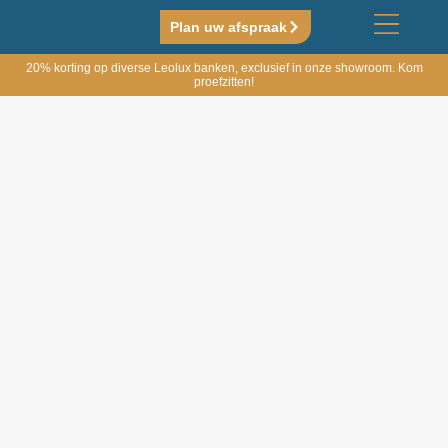
Plan uw afspraak
20% korting op diverse Leolux banken, exclusief in onze showroom. Kom
proefzitten!