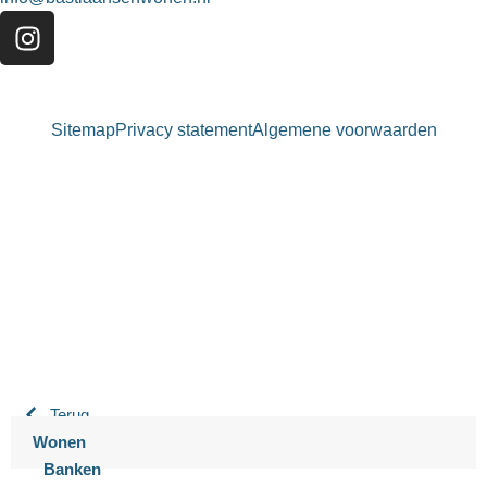
Sitemap
Privacy statement
Algemene voorwaarden
Bastiaansen Wonen
9.3 / 10
900+ beoordelingen
Terug
Wonen
Banken