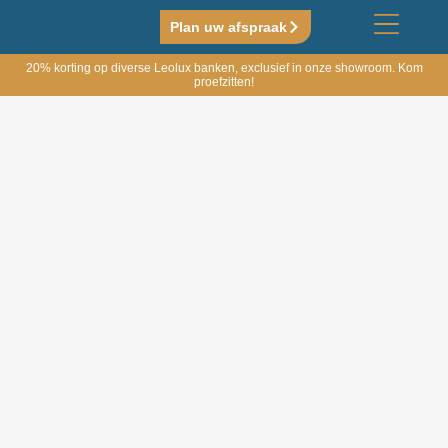
Plan uw afspraak
20% korting op diverse Leolux banken, exclusief in onze showroom. Kom
proefzitten!