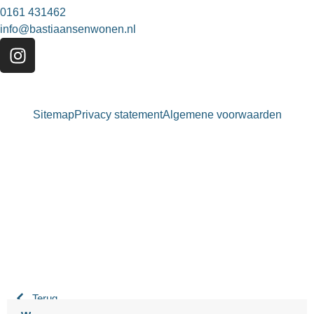
0161 431462
info@bastiaansenwonen.nl
Sitemap
Privacy statement
Algemene voorwaarden
Bastiaansen Wonen
9.3 / 10
900+ beoordelingen
Terug