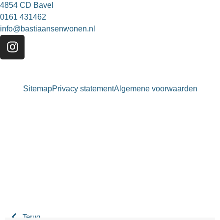
4854 CD Bavel
0161 431462
info@bastiaansenwonen.nl
Sitemap
Privacy statement
Algemene voorwaarden
Bastiaansen Wonen
9.3 / 10
900+ beoordelingen
Terug