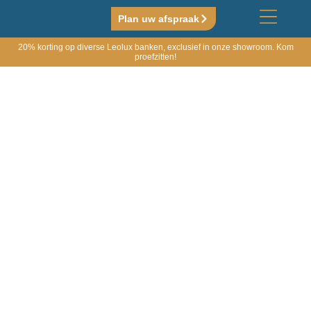
Plan uw afspraak
20% korting op diverse Leolux banken, exclusief in onze showroom. Kom
proefzitten!