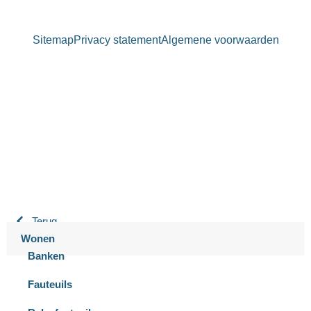
Sitemap
Privacy statement
Algemene voorwaarden
Bastiaansen Wonen
9.3 / 10
900+ beoordelingen
Terug
Wonen
Banken
Fauteuils