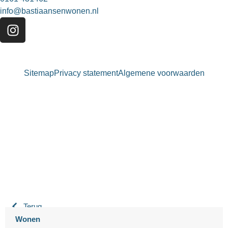
info@bastiaansenwonen.nl
Sitemap
Privacy statement
Algemene voorwaarden
Bastiaansen Wonen
9.3 / 10
900+ beoordelingen
Terug
Wonen