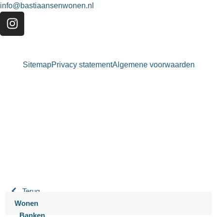
info@bastiaansenwonen.nl
Sitemap
Privacy statement
Algemene voorwaarden
Bastiaansen Wonen
9.3 / 10
900+ beoordelingen
Terug
Wonen
Banken