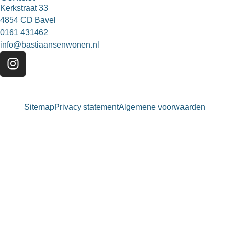
Kerkstraat 33
4854 CD Bavel
0161 431462
info@bastiaansenwonen.nl
Sitemap
Privacy statement
Algemene voorwaarden
Bastiaansen Wonen
9.3 / 10
900+ beoordelingen