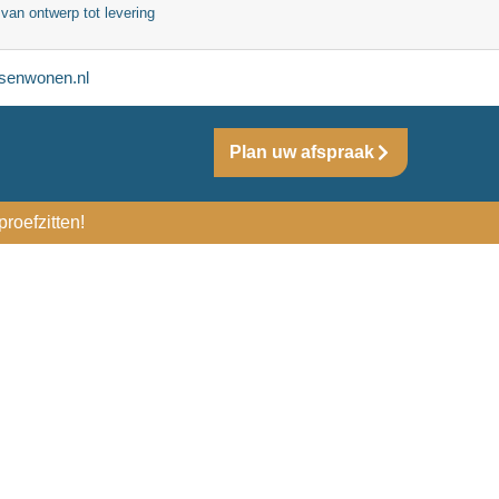
 van ontwerp tot levering
senwonen.nl
Plan uw afspraak
roefzitten!