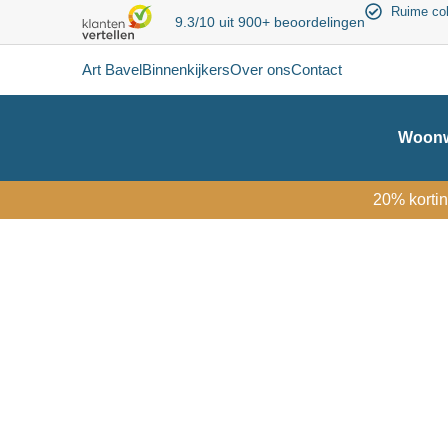
Ruime col
9.3/10 uit 900+ beoordelingen
Art Bavel
Binnenkijkers
Over ons
Contact
Woonw
20% kortin