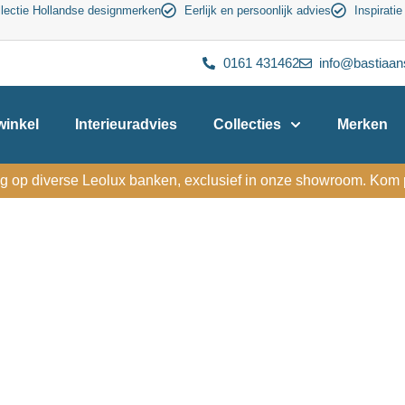
lectie Hollandse designmerken
Eerlijk en persoonlijk advies
Inspiratie
0161 431462
info@bastiaan
inkel
Interieuradvies
Collecties
Merken
g op diverse Leolux banken, exclusief in onze showroom. Kom p