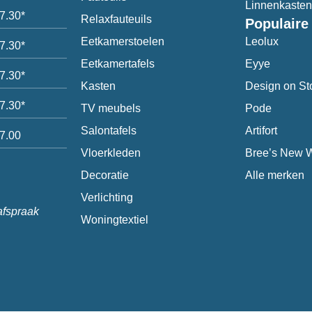
Linnenkasten
17.30*
Relaxfauteuils
Populaire
Eetkamerstoelen
Leolux
17.30*
Eetkamertafels
Eyye
17.30*
Kasten
Design on St
17.30*
TV meubels
Pode
Salontafels
Artifort
17.00
Vloerkleden
Bree’s New 
Decoratie
Alle merken
Verlichting
afspraak
Woningtextiel