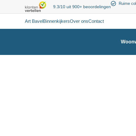
Ruime col
9.3/10 uit 900+ beoordelingen
Art Bavel
Binnenkijkers
Over ons
Contact
Woonw