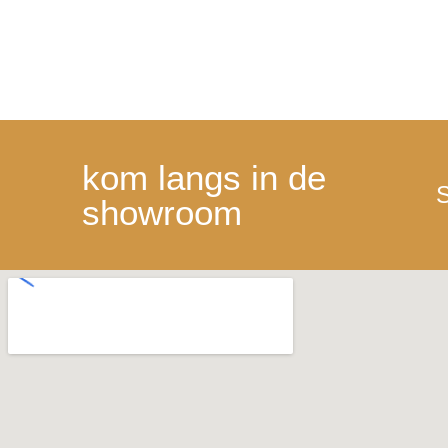
kom langs in de
S
showroom