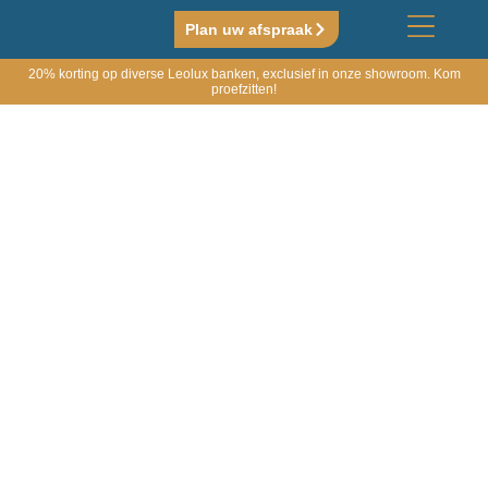
Plan uw afspraak
20% korting op diverse Leolux banken, exclusief in onze showroom. Kom
proefzitten!