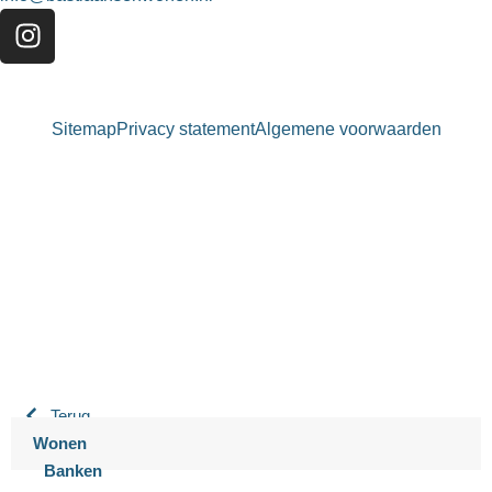
Sitemap
Privacy statement
Algemene voorwaarden
Bastiaansen Wonen
9.3 / 10
900+ beoordelingen
Terug
Wonen
Banken