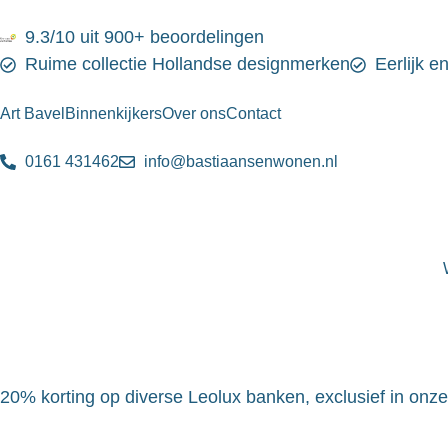
9.3/10 uit 900+ beoordelingen
Ruime collectie Hollandse designmerken
Eerlijk e
Art Bavel
Binnenkijkers
Over ons
Contact
0161 431462
info@bastiaansenwonen.nl
20% korting op diverse Leolux banken, exclusief in onz