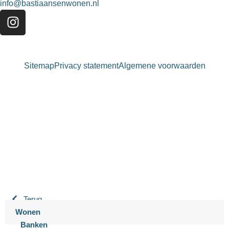
info@bastiaansenwonen.nl
Sitemap
Privacy statement
Algemene voorwaarden
Bastiaansen Wonen
9.3 / 10
900+ beoordelingen
Terug
Wonen
Banken