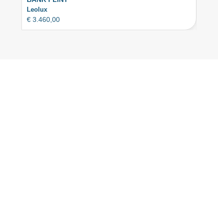
Leolux
Artifo
€
3.460,00
€
3.2