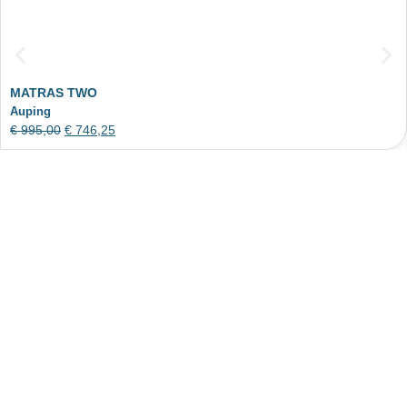
MATRAS TWO
Auping
€
995,00
€
746,25