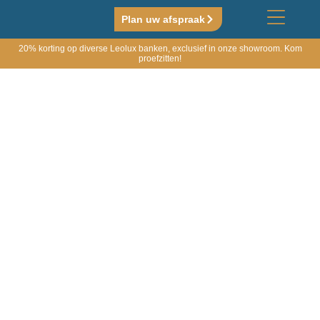
Plan uw afspraak
20% korting op diverse Leolux banken, exclusief in onze showroom. Kom
proefzitten!