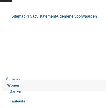
Sitemap
Privacy statement
Algemene voorwaarden
Bastiaansen Wonen
9.3 / 10
900+ beoordelingen
Terug
Wonen
Banken
Fauteuils