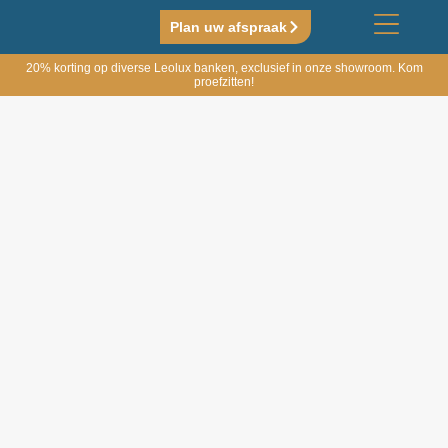
Plan uw afspraak
20% korting op diverse Leolux banken, exclusief in onze showroom. Kom
proefzitten!