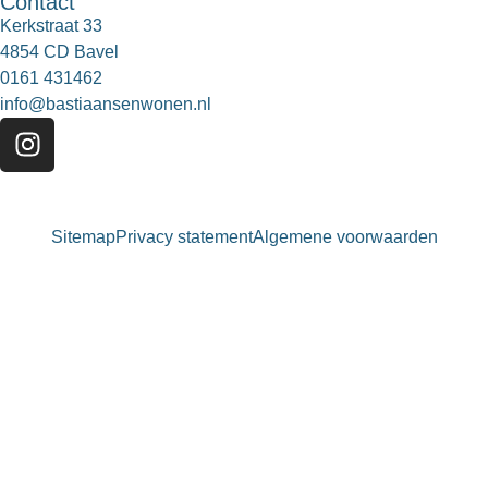
Contact
Kerkstraat 33
4854 CD Bavel
0161 431462
info@bastiaansenwonen.nl
Sitemap
Privacy statement
Algemene voorwaarden
Bastiaansen Wonen
9.3 / 10
900+ beoordelingen