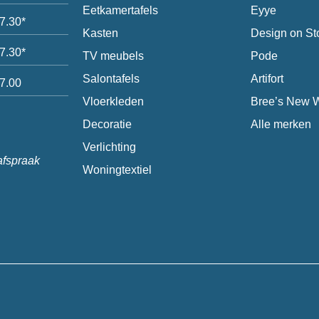
Eetkamertafels
Eyye
17.30*
Kasten
Design on St
17.30*
TV meubels
Pode
Salontafels
Artifort
17.00
Vloerkleden
Bree’s New 
Decoratie
Alle merken
Verlichting
afspraak
Woningtextiel