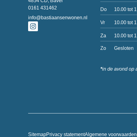
4854 CD, Bavel
0161 431462
Do
10.00 tot 
info@bastiaansenwonen.nl
Vr
10.00 tot 
Za
10.00 tot 
Zo
Gesloten
*
in de avond op 
Sitemap
Privacy statement
Algemene voorwaarden