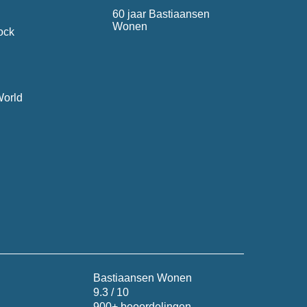
60 jaar Bastiaansen
Wonen
ock
World
Bastiaansen Wonen
9.3 / 10
900+ beoordelingen