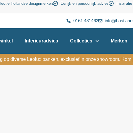
lectie Hollandse designmerken
Eerlijk en persoonlijk advies
Inspiratie
0161 431462
info@bastiaan
inkel
Interieuradvies
Collecties
Merken
g op diverse Leolux banken, exclusief in onze showroom. Kom p