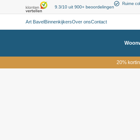
Ruime col
9.3/10 uit 900+ beoordelingen
Art Bavel
Binnenkijkers
Over ons
Contact
Woonw
20% kortin