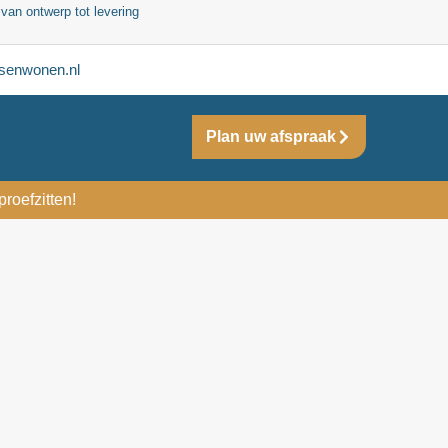
 van ontwerp tot levering
senwonen.nl
Plan uw afspraak
roefzitten!